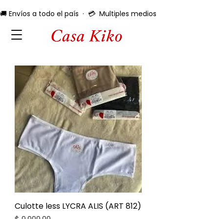
🚚 Envíos a todo el país  ·  💳  Multiples medios de pago  ·  🔄 
Culotte less LYCRA ALIS (ART 812)
Precio