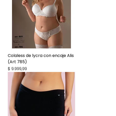
Colaless de lycra con encaje Alis
(Art 785)
Precio
$ 9.999,99