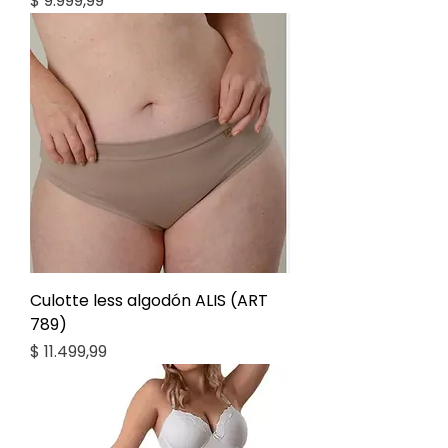
$ 9.999,99
Culotte less algodón ALIS (ART
789)
Precio
$ 11.499,99