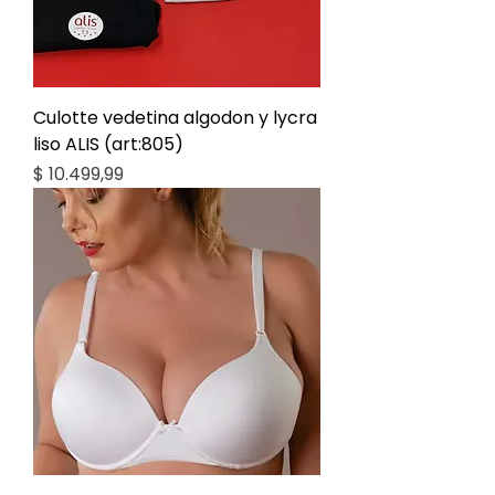
Culotte vedetina algodon y lycra
liso ALIS (art:805)
Precio
$ 10.499,99