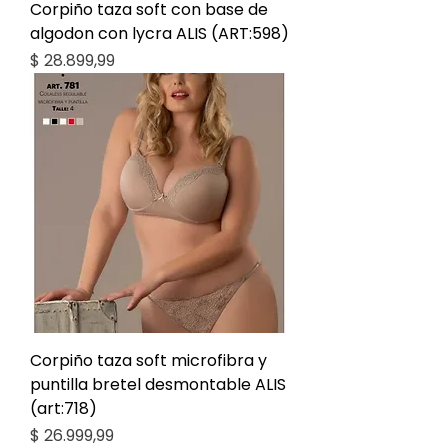
Corpiño taza soft con base de
algodon con lycra ALIS (ART:598)
Precio
$ 28.899,99
Corpiño taza soft microfibra y
puntilla bretel desmontable ALIS
(art:718)
Precio
$ 26.999,99