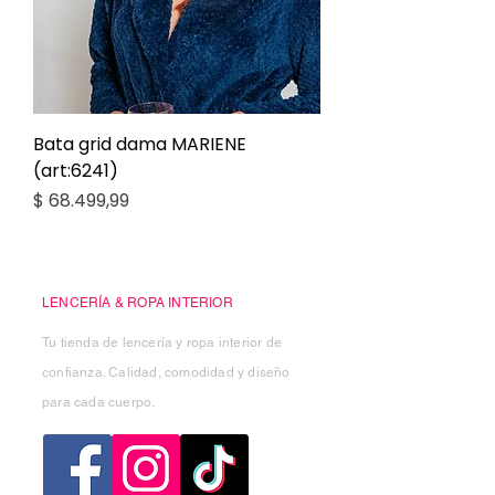
Bata grid dama MARIENE
(art:6241)
Precio
$ 68.499,99
Casa Kiko
LENCERÍA & ROPA INTERIOR
Tu tienda de lencería y ropa interior de
confianza. Calidad, comodidad y diseño
para cada cuerpo.