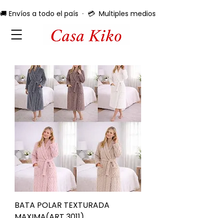
🚚 Envíos a todo el país  ·  💳  Multiples medios de pago  ·  🔄 
BATA POLAR TEXTURADA
MAXIMA(ART 3011)