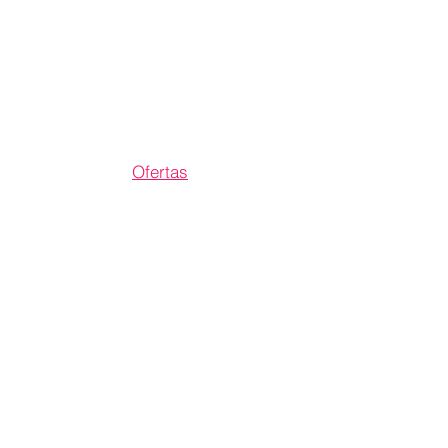
Hombre
Niño
Niña
Ofertas
Contacto
Horarios de atención
Lun-Vie 9 a 13 hs y 17 a 21
hs
Email