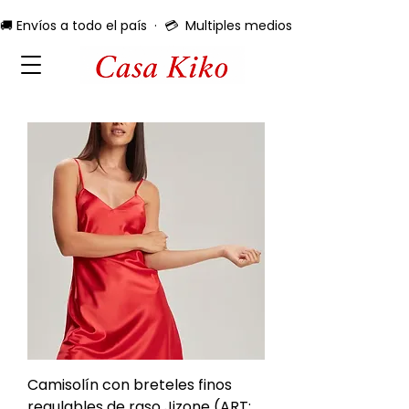
🚚 Envíos a todo el país  ·  💳  Multiples medios de pago  ·  🔄 
Camisolín con breteles finos
regulables de raso Jizone (ART: