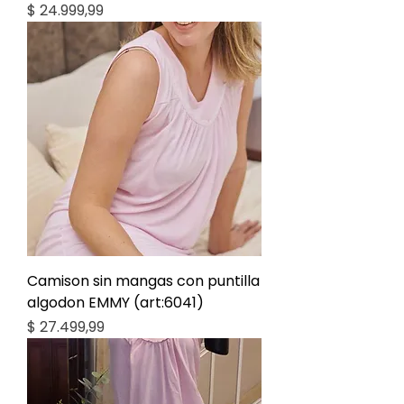
Precio
$ 24.999,99
Camison sin mangas con puntilla
algodon EMMY (art:6041)
Precio
$ 27.499,99