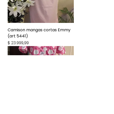
Camison mangas cortas Emmy
(art 5441)
Precio
$ 23.999,99