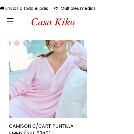
🚚 Envíos a todo el país  ·  💳  Multiples medios de pago  ·  🔄 
CAMISON C/CART PUNTILLA
EMMY (ART 6340)