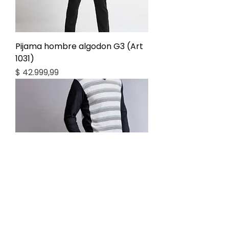
Pijama hombre algodon G3 (Art
1031)
Precio
$ 42.999,99
Pijama hombre algodón G3 (Art