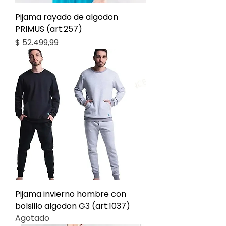
Pijama rayado de algodon
PRIMUS (art:257)
Precio
$ 52.499,99
Pijama invierno hombre con
bolsillo algodon G3 (art:1037)
Agotado