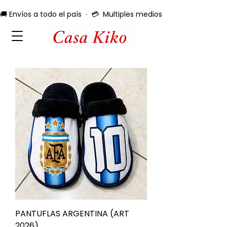
🚚 Envíos a todo el país  ·  💳  Multiples medios de pago  ·  🔄 
PANTUFLAS ARGENTINA (ART
2026)