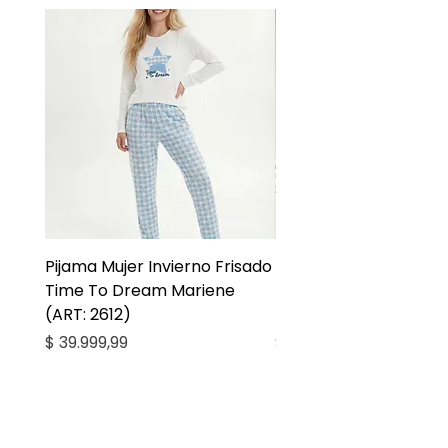
Pijama Mujer Invierno Frisado
Pijama Niña Juvenil 
Time To Dream Mariene
Larga Mommy Star Ma
(ART: 2612)
(ART: 2668)
Precio
Precio
$ 39.999,99
$ 27.999,99
Casa Kiko