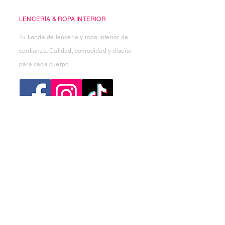
LENCERÍA & ROPA INTERIOR
Tu tienda de lencería y ropa interior de
confianza. Calidad, comodidad y diseño
para cada cuerpo.
Categorias
Mujer
Hombre
Niño