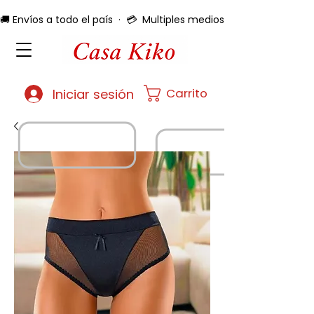
🚚 Envíos a todo el país  ·  💳  Multiples medios de pago  ·  🔄 
Carrito
Iniciar sesión