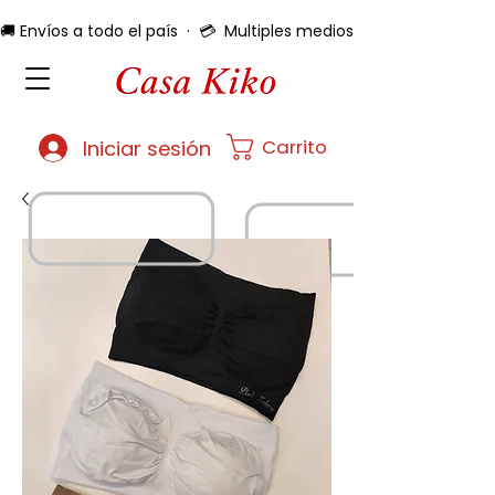
🚚 Envíos a todo el país  ·  💳  Multiples medios de pago  ·  🔄 
Carrito
Iniciar sesión