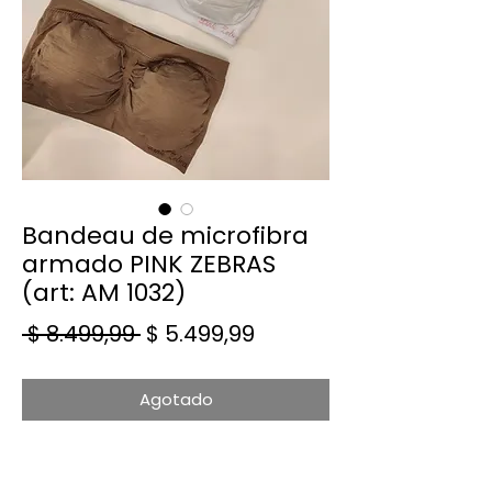
Bandeau de microfibra
armado PINK ZEBRAS
(art: AM 1032)
Precio
Precio de oferta
 $ 8.499,99 
$ 5.499,99
Agotado