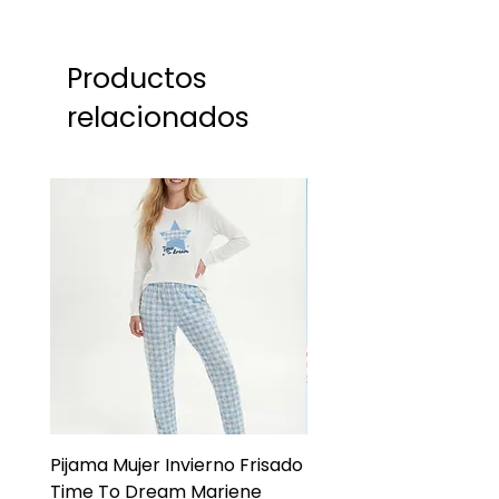
Productos
relacionados
Pijama Mujer Invierno Frisado
Pijama Niña Juvenil 
Time To Dream Mariene
Larga Mommy Star Ma