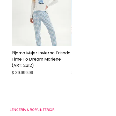
Pijama Mujer Invierno Frisado
Pijama Niña Juvenil 
Time To Dream Mariene
Larga Mommy Star Ma
(ART: 2612)
(ART: 2668)
Precio
Precio
$ 39.999,99
$ 27.999,99
Casa Kiko
LENCERÍA & ROPA INTERIOR