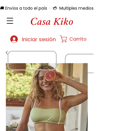
🚚 Envíos a todo el país  ·  💳  Multiples medios de pago  ·  🔄 
Carrito
Iniciar sesión