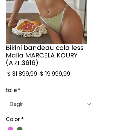
Bikini bandeau cola less
Malia MARCELA KOURY
(ART:3616)
Precio
Precio de oferta
 $ 31.899,99 
$ 19.999,99
talle
*
Color
*