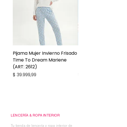
Pijama Mujer Invierno Frisado
Pijama Niña Juvenil 
Time To Dream Mariene
Larga Mommy Star Ma
(ART: 2612)
(ART: 2668)
Precio
Precio
$ 39.999,99
$ 27.999,99
Casa Kiko
LENCERÍA & ROPA INTERIOR
Tu tienda de lencería y ropa interior de