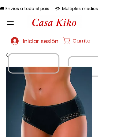
🚚 Envíos a todo el país  ·  💳  Multiples medios de pago  ·  🔄 
Carrito
Iniciar sesión