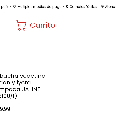
Carrito
bacha vedetina
don y lycra
mpada JALINE
3100/1)
Precio
99,99