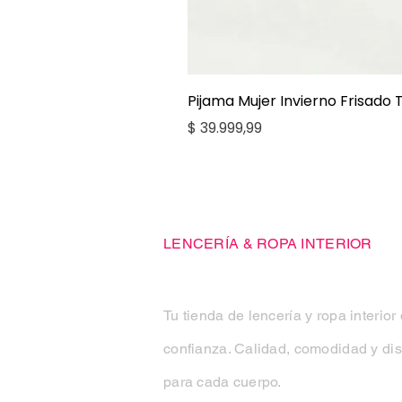
Pijama Mujer Invierno Frisado
Precio
$ 39.999,99
Casa Kiko
LENCERÍA & ROPA INTERIOR
Tu tienda de lencería y ropa interior
confianza. Calidad, comodidad y di
para cada cuerpo.