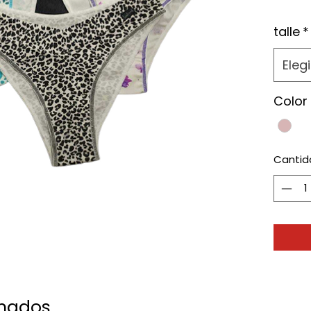
talle
*
Elegi
Color
Cantid
onados