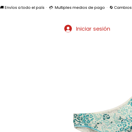
🚚 Envíos a todo el país  ·  💳  Multiples medios de pago  ·  🔄 Cambi
Iniciar sesión