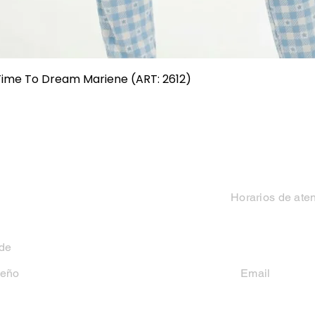
Vista rápida
 Time To Dream Mariene (ART: 2612)
Categorias
Contacto
Mujer
Horarios de ate
Hombre
Lun-Vie 9 a 13 hs y
 de
Niño
seño
Email
casakiko84@gmail
Niña