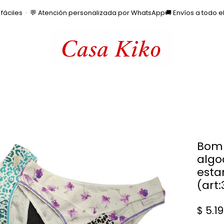
os fáciles  ·  💬 Atención personalizada por WhatsApp
Bom
algo
esta
(art:
$ 5.1