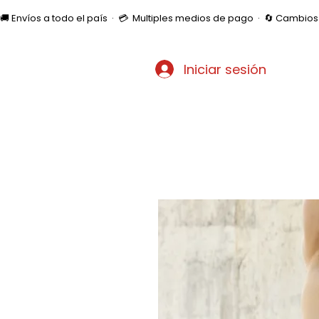
🚚 Envíos a todo el país  ·  💳  Multiples medios de pago  ·  🔄 Cambi
Iniciar sesión