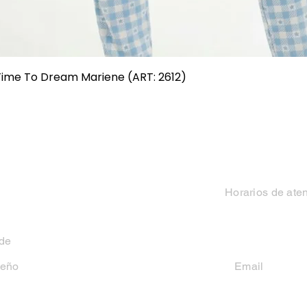
Vista rápida
 Time To Dream Mariene (ART: 2612)
Categorias
Contacto
Mujer
Horarios de ate
Hombre
Lun-Vie 9 a 13 hs y
 de
Niño
seño
Email
casakiko84@gmail
Niña