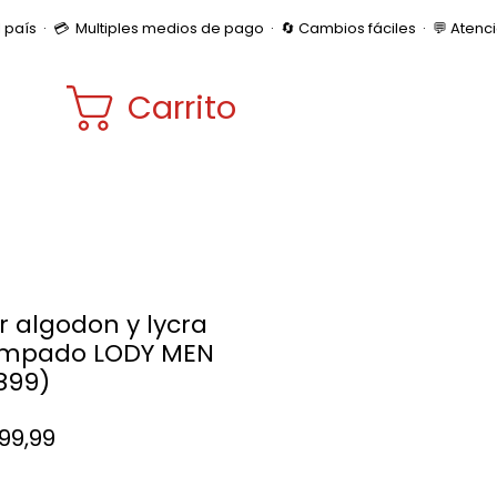
Carrito
r algodon y lycra
ampado LODY MEN
:899)
Precio
999,99