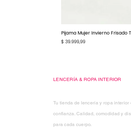
Pijama Mujer Invierno Frisado
Precio
$ 39.999,99
Casa Kiko
LENCERÍA & ROPA INTERIOR
Tu tienda de lencería y ropa interior
confianza. Calidad, comodidad y di
para cada cuerpo.