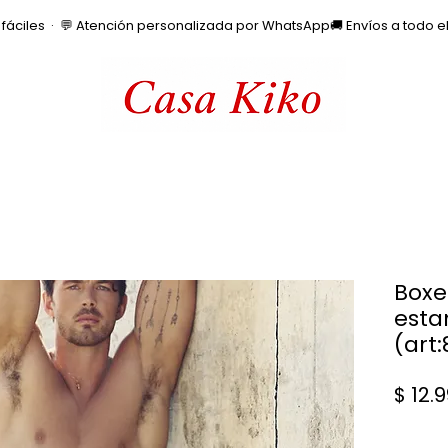
os fáciles  ·  💬 Atención personalizada por WhatsApp
Boxe
est
(art
$ 12.