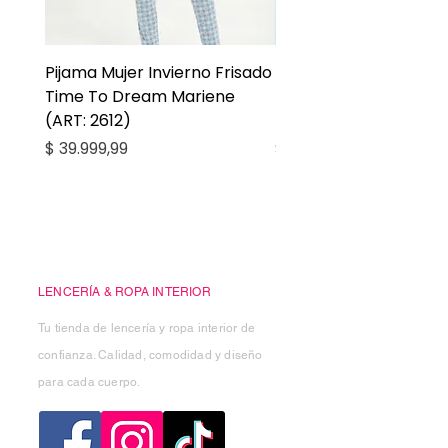
Pijama Mujer Invierno Frisado
Pijama Niña Juvenil 
Time To Dream Mariene
Larga Mommy Star Ma
(ART: 2612)
(ART: 2668)
Precio
Precio
$ 39.999,99
$ 27.999,99
Casa Kiko
LENCERÍA & ROPA INTERIOR
Tu tienda de lencería y ropa interior de
confianza. Calidad, comodidad y diseño
para cada cuerpo.