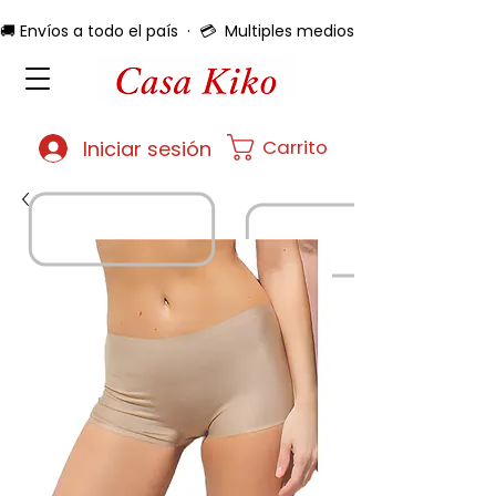
🚚 Envíos a todo el país  ·  💳  Multiples medios de pago  ·  🔄 
Carrito
Iniciar sesión