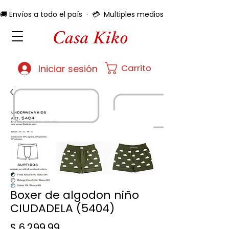
🚚 Envíos a todo el país  ·  💳  Multiples medios de pago  ·  🔄 
Carrito
Iniciar sesión
Boxer de algodon niño
CIUDADELA (5404)
Precio
$ 6.299,99