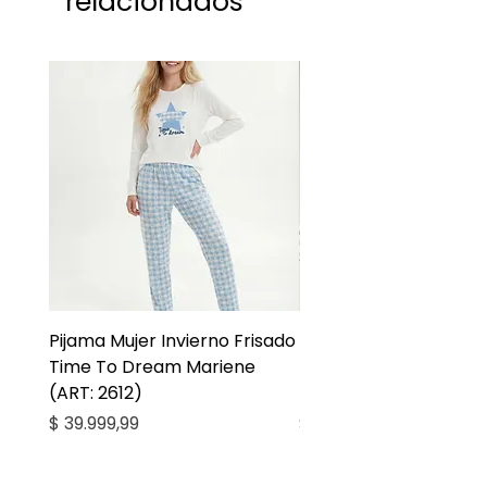
relacionados
Pijama Mujer Invierno Frisado
Pijama Niña Juvenil 
Time To Dream Mariene
Larga Mommy Star Ma
(ART: 2612)
(ART: 2668)
Precio
Precio
$ 39.999,99
$ 27.999,99