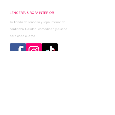
Casa Kiko
LENCERÍA & ROPA INTERIOR
Tu tienda de lencería y ropa interior de
confianza. Calidad, comodidad y diseño
para cada cuerpo.
Categorias
Mujer
Hombre
Niño