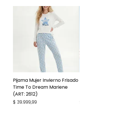
Pijama Mujer Invierno Frisado
Pijama Niña Juvenil 
Time To Dream Mariene
Larga Mommy Star Ma
(ART: 2612)
(ART: 2668)
Precio
Precio
$ 39.999,99
$ 27.999,99