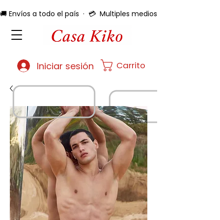
🚚 Envíos a todo el país  ·  💳  Multiples medios de pago  ·  🔄 
Carrito
Iniciar sesión