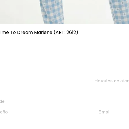
Vista rápida
 Time To Dream Mariene (ART: 2612)
Categorias
Contacto
Mujer
Horarios de ate
Hombre
Lun-Vie 9 a 13 hs y
 de
Niño
seño
Email
casakiko84@gmail
Niña