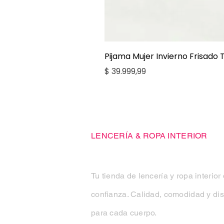
Pijama Mujer Invierno Frisado
Precio
$ 39.999,99
Casa Kiko
LENCERÍA & ROPA INTERIOR
Tu tienda de lencería y ropa interior
confianza. Calidad, comodidad y di
para cada cuerpo.