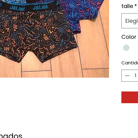
talle
*
Elegi
Color
Cantid
onados