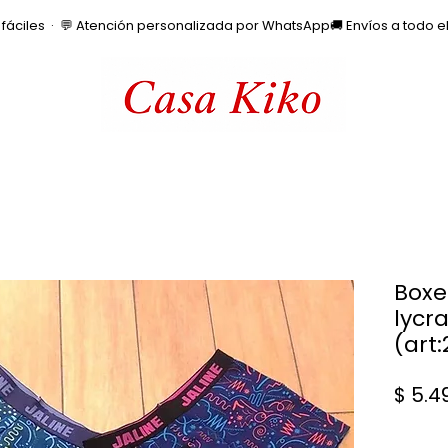
os fáciles  ·  💬 Atención personalizada por WhatsApp
Boxe
lycr
(art:
$ 5.4