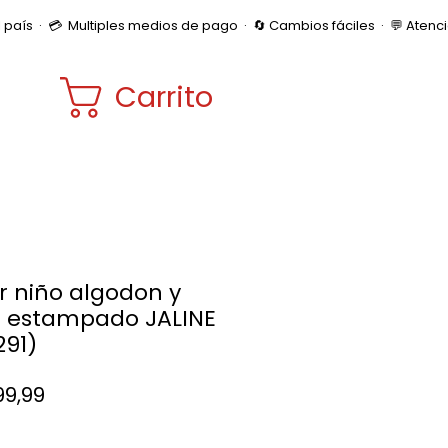
Carrito
r niño algodon y
a estampado JALINE
291)
Precio
99,99