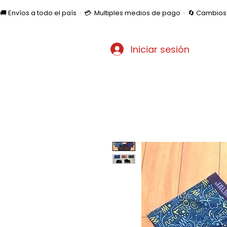
🚚 Envíos a todo el país  ·  💳  Multiples medios de pago  ·  🔄 Cambi
Iniciar sesión