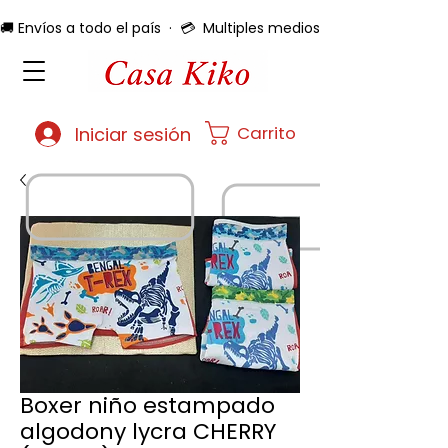
🚚 Envíos a todo el país  ·  💳  Multiples medios de pago  ·  🔄 
Carrito
Iniciar sesión
Boxer niño estampado
algodony lycra CHERRY