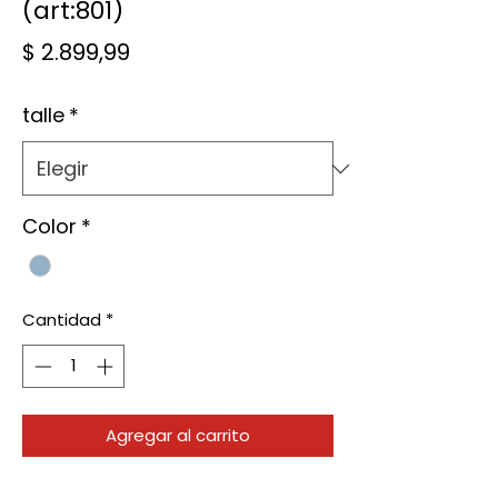
(art:801)
Precio
$ 2.899,99
talle
*
Color
*
Cantidad
*
Agregar al carrito