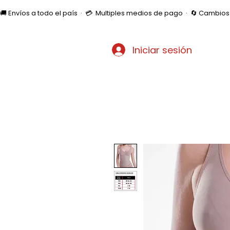
🚚 Envíos a todo el país  ·  💳  Multiples medios de pago  ·  🔄 Cambi
Iniciar sesión