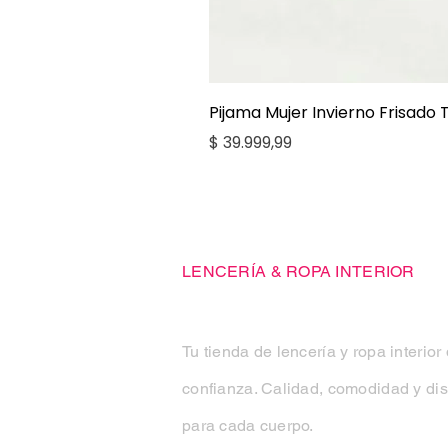
Pijama Mujer Invierno Frisado
Precio
$ 39.999,99
Casa Kiko
LENCERÍA & ROPA INTERIOR
Tu tienda de lencería y ropa interior
confianza. Calidad, comodidad y di
para cada cuerpo.