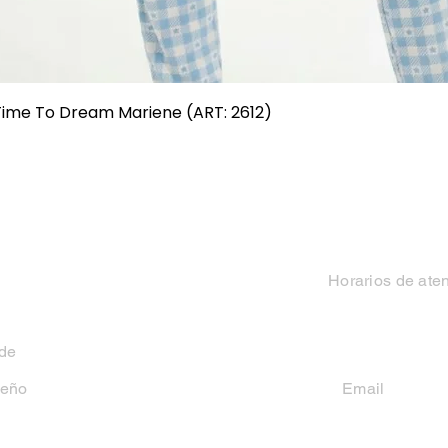
Vista rápida
 Time To Dream Mariene (ART: 2612)
Categorias
Contacto
Mujer
Horarios de ate
Hombre
Lun-Vie 9 a 13 hs y
 de
Niño
seño
Email
casakiko84@gmail
Niña