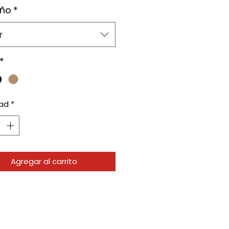
ño
*
r
*
ad
*
Agregar al carrito