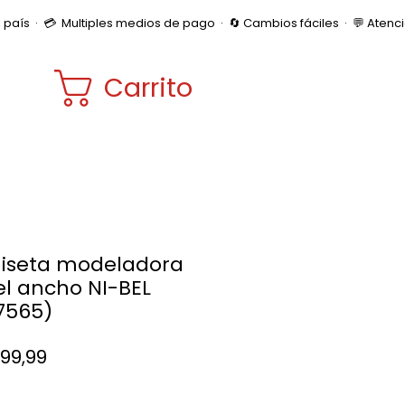
Carrito
iseta modeladora
el ancho NI-BEL
:7565)
Precio
499,99