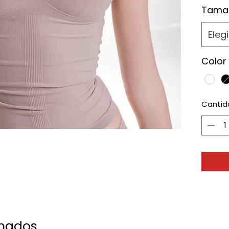
Tama
Elegi
Color
Cantid
onados