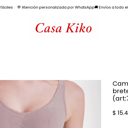
os fáciles  ·  💬 Atención personalizada por WhatsApp
Cam
bret
(art
$ 15.