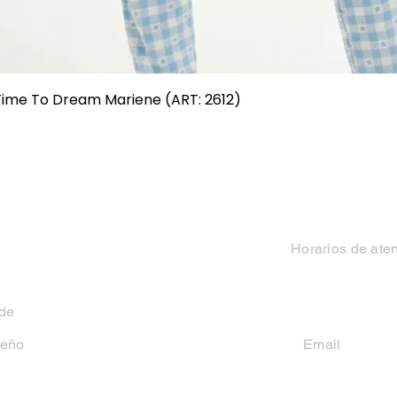
Vista rápida
 Time To Dream Mariene (ART: 2612)
Categorias
Contacto
Mujer
Horarios de ate
Hombre
Lun-Vie 9 a 13 hs y
 de
Niño
seño
Email
casakiko84@gmail
Niña