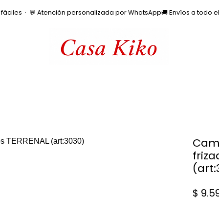
os fáciles  ·  💬 Atención personalizada por WhatsApp
Cami
friz
(art:
$ 9.5