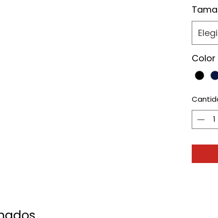
Tama
Elegi
Color
Cantid
onados