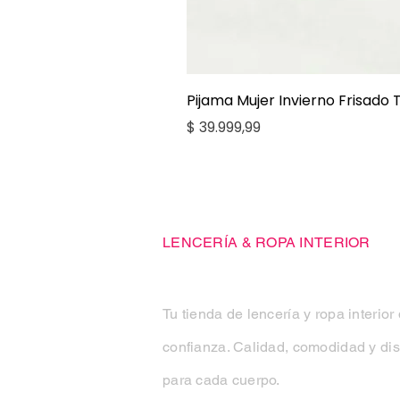
Pijama Mujer Invierno Frisado
Precio
$ 39.999,99
Casa Kiko
LENCERÍA & ROPA INTERIOR
Tu tienda de lencería y ropa interior
confianza. Calidad, comodidad y di
para cada cuerpo.