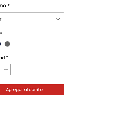
ño
*
r
*
ad
*
Agregar al carrito