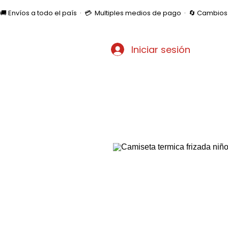
🚚 Envíos a todo el país  ·  💳  Multiples medios de pago  ·  🔄 Cambi
Iniciar sesión