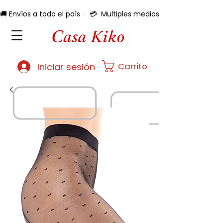
🚚 Envíos a todo el país  ·  💳  Multiples medios de pago  ·  🔄 
Carrito
Iniciar sesión