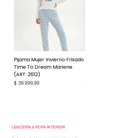
Pijama Mujer Invierno Frisado
Pijama Niña Juvenil 
Time To Dream Mariene
Larga Mommy Star Ma
(ART: 2612)
(ART: 2668)
Precio
Precio
$ 39.999,99
$ 27.999,99
Casa Kiko
LENCERÍA & ROPA INTERIOR