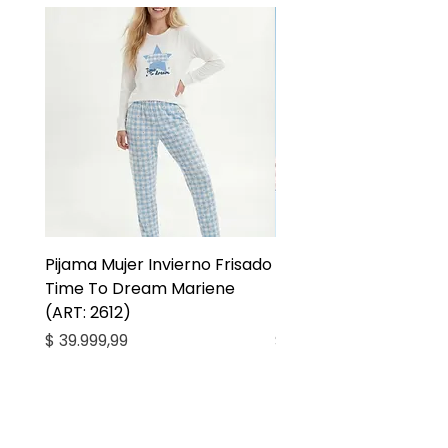
Pijama Mujer Invierno Frisado
Pijama Niña Juvenil 
Time To Dream Mariene
Larga Mommy Star Ma
(ART: 2612)
(ART: 2668)
Precio
Precio
$ 39.999,99
$ 27.999,99
Casa Kiko