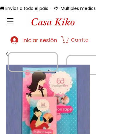
🚚 Envíos a todo el país  ·  💳  Multiples medios de pago  ·  🔄 
Carrito
Iniciar sesión