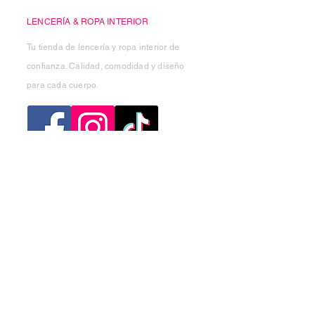
LENCERÍA & ROPA INTERIOR
Tu tienda de lencería y ropa interior de
confianza. Calidad, comodidad y diseño
para cada cuerpo.
Categorias
Mujer
Hombre
Niño