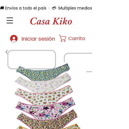
🚚 Envíos a todo el país  ·  💳  Multiples medios de pago  ·  🔄 
Carrito
Iniciar sesión