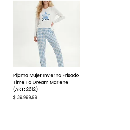
Pijama Mujer Invierno Frisado
Pijama Niña Juvenil 
Time To Dream Mariene
Larga Mommy Star Ma
(ART: 2612)
(ART: 2668)
Precio
Precio
$ 39.999,99
$ 27.999,99
Casa Kiko