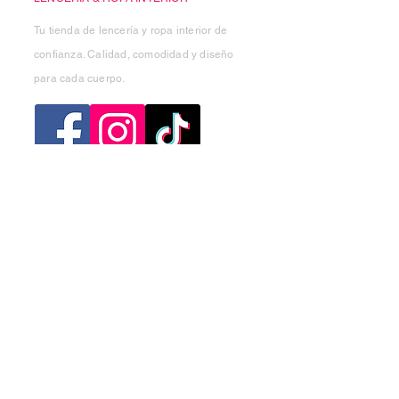
Tu tienda de lencería y ropa interior de
confianza. Calidad, comodidad y diseño
para cada cuerpo.
Categorias
Mujer
Hombre
Niño
Niña