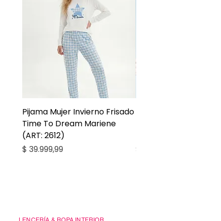
Pijama Mujer Invierno Frisado
Pijama Niña Juvenil 
Time To Dream Mariene
Larga Mommy Star Ma
(ART: 2612)
(ART: 2668)
Precio
Precio
$ 39.999,99
$ 27.999,99
Casa Kiko
LENCERÍA & ROPA INTERIOR