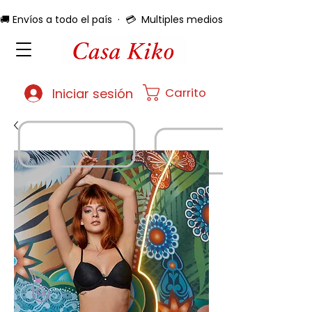
🚚 Envíos a todo el país  ·  💳  Multiples medios de pago  ·  🔄 
Carrito
Iniciar sesión