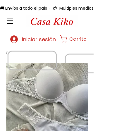
🚚 Envíos a todo el país  ·  💳  Multiples medios de pago  ·  🔄 
Carrito
Iniciar sesión