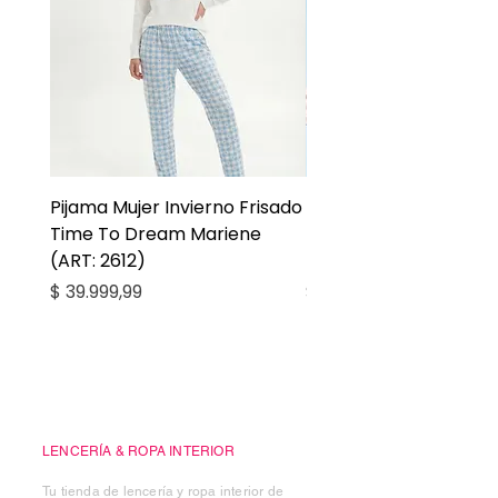
Pijama Mujer Invierno Frisado
Pijama Niña Juvenil 
Time To Dream Mariene
Larga Mommy Star Ma
(ART: 2612)
(ART: 2668)
Precio
Precio
$ 39.999,99
$ 27.999,99
Casa Kiko
LENCERÍA & ROPA INTERIOR
Tu tienda de lencería y ropa interior de