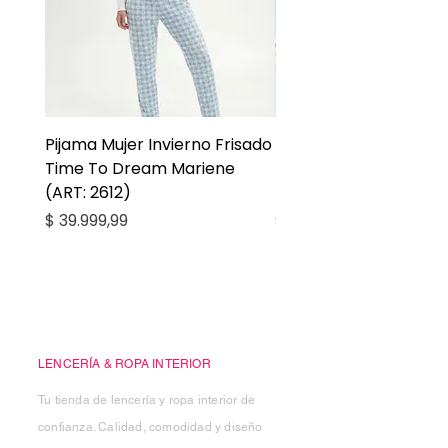
Pijama Mujer Invierno Frisado
Pijama Niña Juvenil 
Time To Dream Mariene
Larga Mommy Star Ma
(ART: 2612)
(ART: 2668)
Precio
Precio
$ 39.999,99
$ 27.999,99
Casa Kiko
LENCERÍA & ROPA INTERIOR
Tu tienda de lencería y ropa interior de
confianza. Calidad, comodidad y diseño