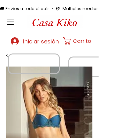
🚚 Envíos a todo el país  ·  💳  Multiples medios de pago  ·  🔄 
Carrito
Iniciar sesión