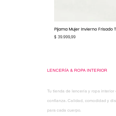
Pijama Mujer Invierno Frisado
Precio
$ 39.999,99
Casa Kiko
LENCERÍA & ROPA INTERIOR
Tu tienda de lencería y ropa interior
confianza. Calidad, comodidad y di
para cada cuerpo.