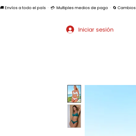
🚚 Envíos a todo el país  ·  💳  Multiples medios de pago  ·  🔄 Cambi
Iniciar sesión