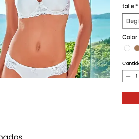
talle
*
Elegi
Color
Cantid
onados