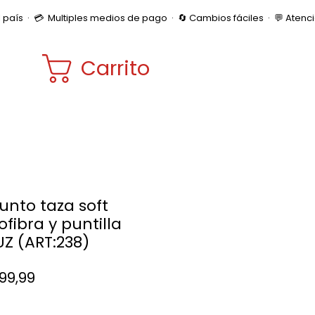
Carrito
unto taza soft
ofibra y puntilla
UZ (ART:238)
Precio
999,99