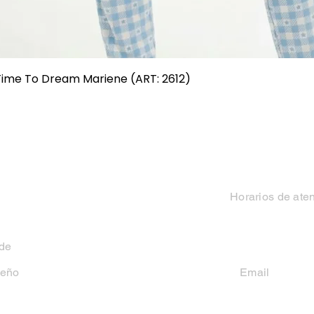
Vista rápida
 Time To Dream Mariene (ART: 2612)
Categorias
Contacto
Mujer
Horarios de ate
Hombre
Lun-Vie 9 a 13 hs y
 de
Niño
seño
Email
casakiko84@gmail
Niña