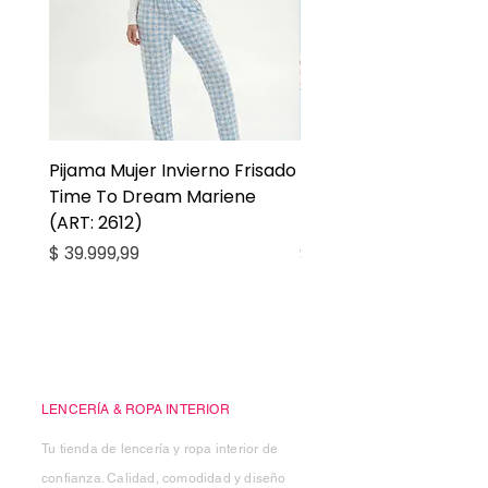
Pijama Mujer Invierno Frisado
Pijama Niña Juvenil 
Time To Dream Mariene
Larga Mommy Star Ma
(ART: 2612)
(ART: 2668)
Precio
Precio
$ 39.999,99
$ 27.999,99
Casa Kiko
LENCERÍA & ROPA INTERIOR
Tu tienda de lencería y ropa interior de
confianza. Calidad, comodidad y diseño