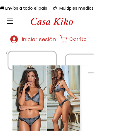
🚚 Envíos a todo el país  ·  💳  Multiples medios de pago  ·  🔄 
Carrito
Iniciar sesión