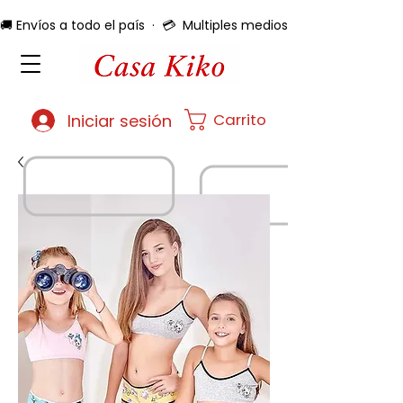
🚚 Envíos a todo el país  ·  💳  Multiples medios de pago  ·  🔄 
Carrito
Iniciar sesión