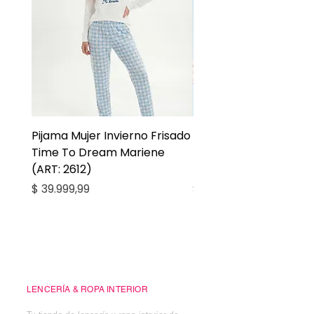
Pijama Mujer Invierno Frisado
Pijama Niña Juvenil 
Time To Dream Mariene
Larga Mommy Star Ma
(ART: 2612)
(ART: 2668)
Precio
Precio
$ 39.999,99
$ 27.999,99
Casa Kiko
LENCERÍA & ROPA INTERIOR