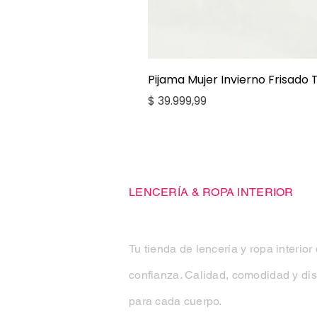
Pijama Mujer Invierno Frisado
Precio
$ 39.999,99
Casa Kiko
LENCERÍA & ROPA INTERIOR
Tu tienda de lencería y ropa interior
confianza. Calidad, comodidad y di
para cada cuerpo.