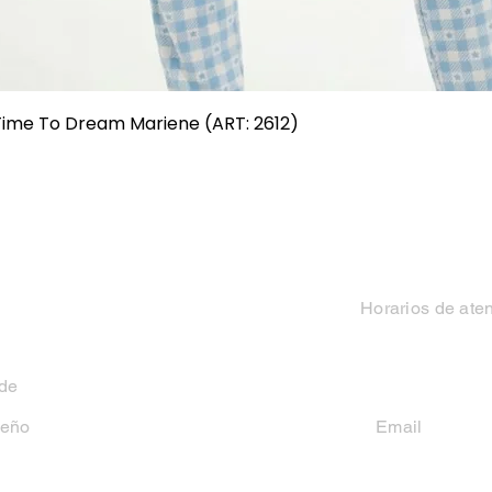
Vista rápida
 Time To Dream Mariene (ART: 2612)
Categorias
Contacto
Mujer
Horarios de ate
Hombre
Lun-Vie 9 a 13 hs y
 de
Niño
seño
Email
casakiko84@gmail
Niña