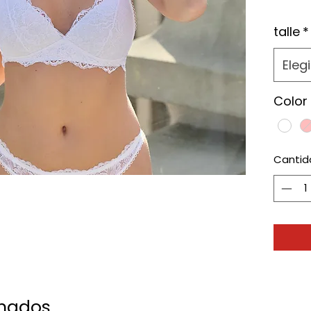
talle
*
Elegi
Color
Cantid
onados