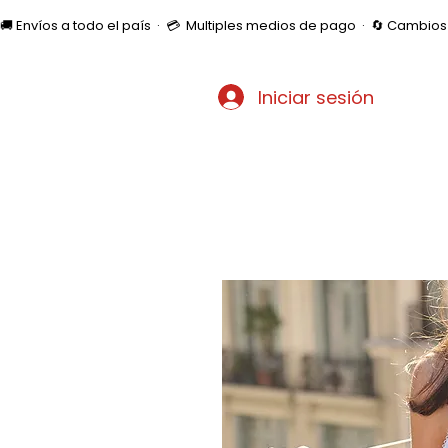
🚚 Envíos a todo el país  ·  💳  Multiples medios de pago  ·  🔄 Cambi
Iniciar sesión