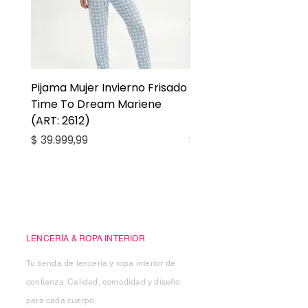
Pijama Mujer Invierno Frisado
Pijama Niña Juvenil 
Time To Dream Mariene
Larga Mommy Star Ma
(ART: 2612)
(ART: 2668)
Precio
Precio
$ 39.999,99
$ 27.999,99
Casa Kiko
LENCERÍA & ROPA INTERIOR
Tu tienda de lencería y ropa interior de
confianza. Calidad, comodidad y diseño
para cada cuerpo.