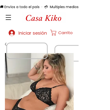
🚚 Envíos a todo el país  ·  💳  Multiples medios de pago  ·  🔄 
Carrito
Iniciar sesión