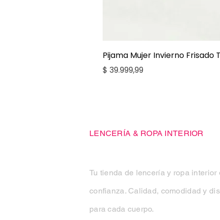
Pijama Mujer Invierno Frisado
Precio
$ 39.999,99
Casa Kiko
LENCERÍA & ROPA INTERIOR
Tu tienda de lencería y ropa interior
confianza. Calidad, comodidad y di
para cada cuerpo.