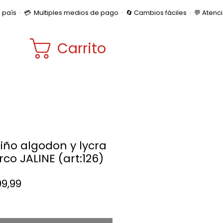
Carrito
iño algodon y lycra
rco JALINE (art:126)
Precio
99,99