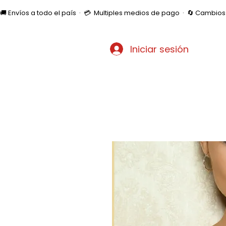
🚚 Envíos a todo el país  ·  💳  Multiples medios de pago  ·  🔄 Cambi
Iniciar sesión