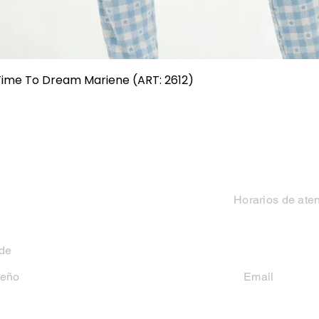
Vista rápida
 Time To Dream Mariene (ART: 2612)
Categorias
Contacto
Mujer
Horarios de ate
Hombre
Lun-Vie 9 a 13 hs y
 de
Niño
seño
Email
casakiko84@gmail
Niña