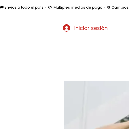
🚚 Envíos a todo el país  ·  💳  Multiples medios de pago  ·  🔄 Cambi
Iniciar sesión