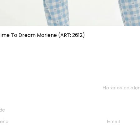
Vista rápida
 Time To Dream Mariene (ART: 2612)
Categorias
Contacto
Mujer
Horarios de ate
Hombre
Lun-Vie 9 a 13 hs y
 de
Niño
seño
Email
casakiko84@gmail
Niña