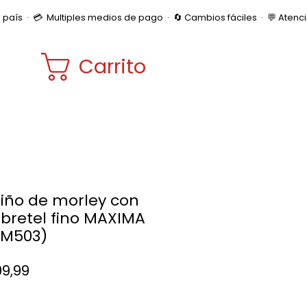
Carrito
iño de morley con
 bretel fino MAXIMA
: M503)
Precio
99,99