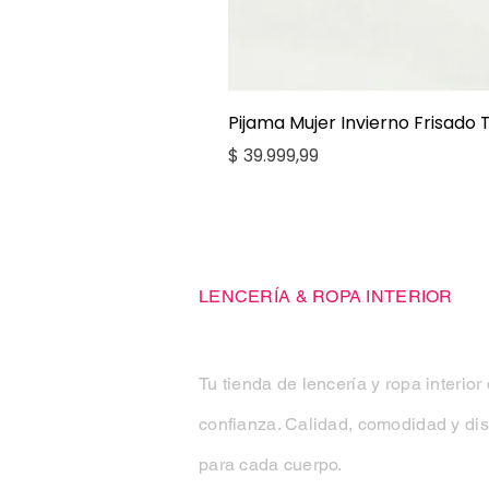
Pijama Mujer Invierno Frisado
Precio
$ 39.999,99
Casa Kiko
LENCERÍA & ROPA INTERIOR
Tu tienda de lencería y ropa interior
confianza. Calidad, comodidad y di
para cada cuerpo.