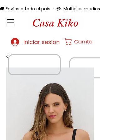
🚚 Envíos a todo el país  ·  💳  Multiples medios de pago  ·  🔄 
Carrito
Iniciar sesión