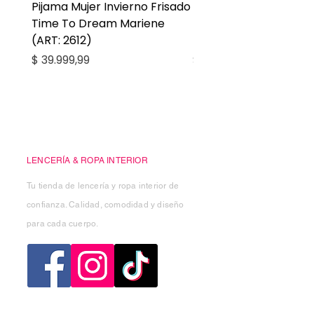
Pijama Mujer Invierno Frisado
Pijama Niña Juvenil 
Time To Dream Mariene
Larga Mommy Star Ma
(ART: 2612)
(ART: 2668)
Precio
Precio
$ 39.999,99
$ 27.999,99
Casa Kiko
LENCERÍA & ROPA INTERIOR
Tu tienda de lencería y ropa interior de
confianza. Calidad, comodidad y diseño
para cada cuerpo.
Categorias