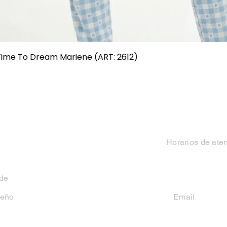
Vista rápida
 Time To Dream Mariene (ART: 2612)
Categorias
Contacto
Mujer
Horarios de ate
Hombre
Lun-Vie 9 a 13 hs y
 de
Niño
seño
Email
casakiko84@gmail
Niña