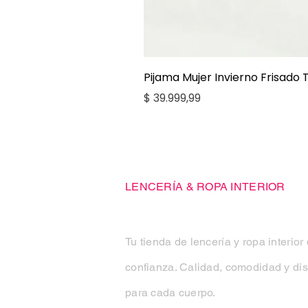
Pijama Mujer Invierno Frisado
Precio
$ 39.999,99
Casa Kiko
LENCERÍA & ROPA INTERIOR
Tu tienda de lencería y ropa interior
confianza. Calidad, comodidad y di
para cada cuerpo.