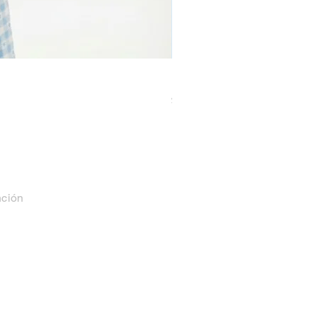
Pijama Niña Juvenil Mang
Precio
$ 27.999,99
nción
 17 a 21 hs
.com