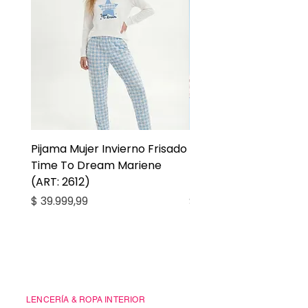
Pijama Mujer Invierno Frisado
Pijama Niña Juvenil 
Time To Dream Mariene
Larga Mommy Star Ma
(ART: 2612)
(ART: 2668)
Precio
Precio
$ 39.999,99
$ 27.999,99
Casa Kiko
LENCERÍA & ROPA INTERIOR