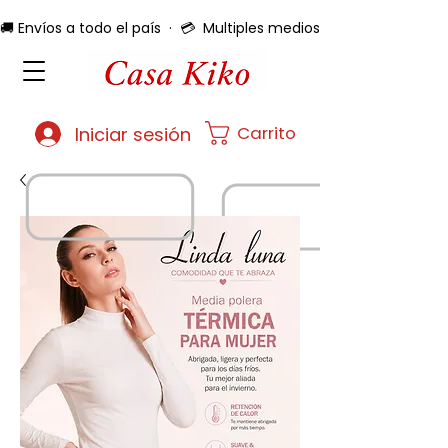
🚚 Envíos a todo el país  ·  💳  Multiples medios de pago  ·  🔄 
Carrito
Iniciar sesión