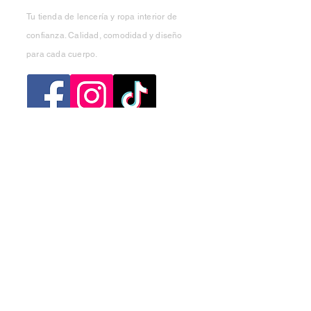
Tu tienda de lencería y ropa interior de
confianza. Calidad, comodidad y diseño
para cada cuerpo.
Categorias
Mujer
Hombre
Niño
Niña