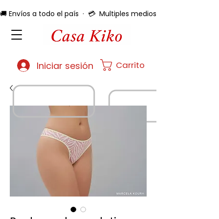
🚚 Envíos a todo el país  ·  💳  Multiples medios de pago  ·  🔄 
Carrito
Iniciar sesión