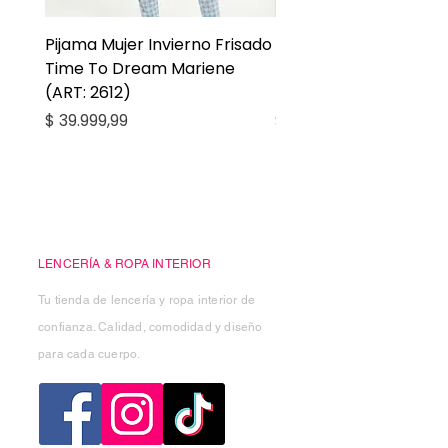
Pijama Mujer Invierno Frisado
Pijama Niña Juvenil 
Time To Dream Mariene
Larga Mommy Star Ma
(ART: 2612)
(ART: 2668)
Precio
Precio
$ 39.999,99
$ 27.999,99
Casa Kiko
LENCERÍA & ROPA INTERIOR
Tu tienda de lencería y ropa interior de
confianza. Calidad, comodidad y diseño
para cada cuerpo.