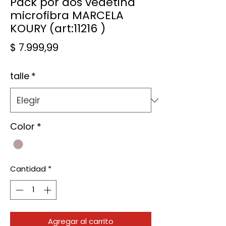
Pack por dos vedetina
microfibra MARCELA
KOURY (art:11216 )
Precio
$ 7.999,99
talle
*
Color
*
Cantidad
*
Agregar al carrito