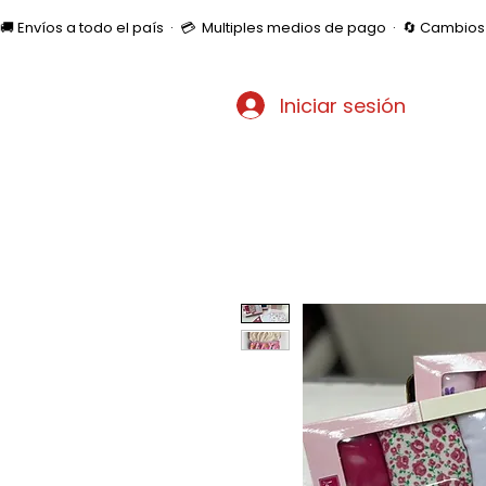
🚚 Envíos a todo el país  ·  💳  Multiples medios de pago  ·  🔄 Cambi
Iniciar sesión