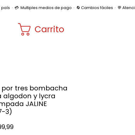
Carrito
 por tres bombacha
 algodon y lycra
mpada JALINE
7-3)
Precio
99,99