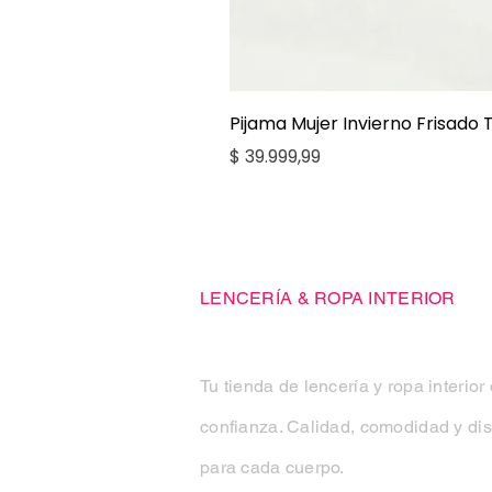
Pijama Mujer Invierno Frisado
Precio
$ 39.999,99
Casa Kiko
LENCERÍA & ROPA INTERIOR
Tu tienda de lencería y ropa interior
confianza. Calidad, comodidad y di
para cada cuerpo.