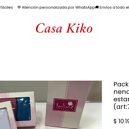
os fáciles  ·  💬 Atención personalizada por WhatsApp
Pack
nena
esta
(art:
$ 10.1