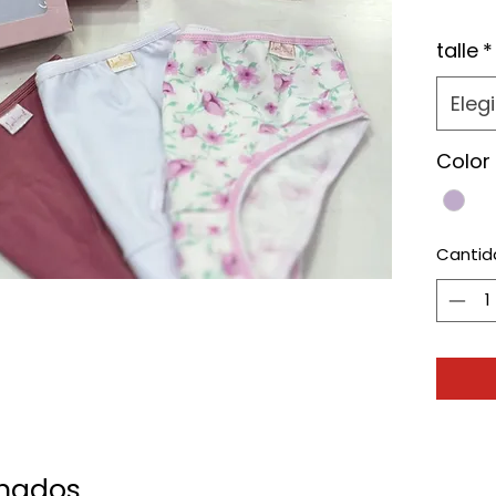
talle
*
Elegi
Color
Cantid
onados