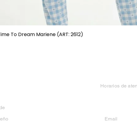
Vista rápida
 Time To Dream Mariene (ART: 2612)
Categorias
Contacto
Mujer
Horarios de ate
Hombre
Lun-Vie 9 a 13 hs y
 de
Niño
seño
Email
casakiko84@gmail
Niña