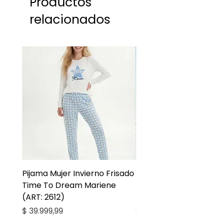
Productos
relacionados
Pijama Mujer Invierno Frisado
Pijama Niña Juvenil 
Time To Dream Mariene
Larga Mommy Star Ma
(ART: 2612)
(ART: 2668)
Precio
Precio
$ 39.999,99
$ 27.999,99