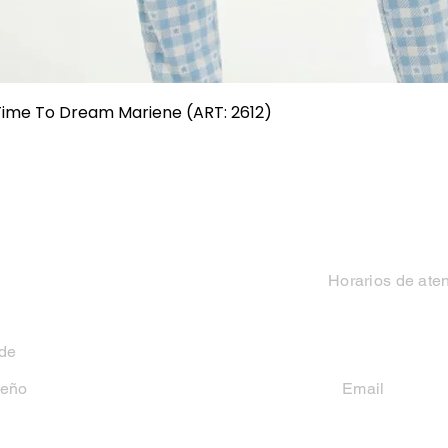
Vista rápida
 Time To Dream Mariene (ART: 2612)
Categorias
Contacto
Mujer
Horarios de ate
Hombre
Lun-Vie 9 a 13 hs y
 de
Niño
seño
Email
casakiko84@gmail
Niña