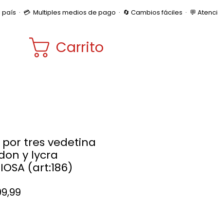
Carrito
 por tres vedetina
don y lycra
IOSA (art:186)
Precio
99,99