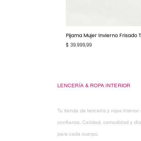
Pijama Mujer Invierno Frisado
Precio
$ 39.999,99
Casa Kiko
LENCERÍA & ROPA INTERIOR
Tu tienda de lencería y ropa interior
confianza. Calidad, comodidad y di
para cada cuerpo.