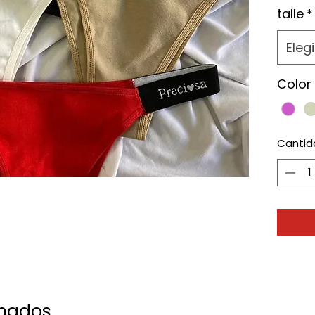
talle
*
Elegi
Color
Cantid
onados