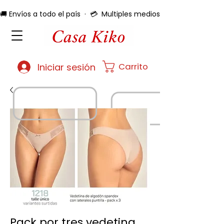
🚚 Envíos a todo el país  ·  💳  Multiples medios de pago  ·  🔄 
Carrito
Iniciar sesión
Pack por tres vedetina