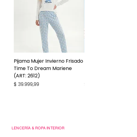
Pijama Mujer Invierno Frisado
Pijama Niña Juvenil 
Time To Dream Mariene
Larga Mommy Star Ma
(ART: 2612)
(ART: 2668)
Precio
Precio
$ 39.999,99
$ 27.999,99
Casa Kiko
LENCERÍA & ROPA INTERIOR