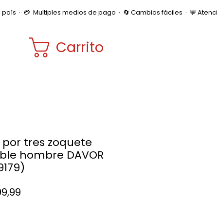
Carrito
 por tres zoquete
sible hombre DAVOR
9179)
Precio
99,99