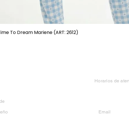
Vista rápida
 Time To Dream Mariene (ART: 2612)
Categorias
Contacto
Mujer
Horarios de ate
Hombre
Lun-Vie 9 a 13 hs y
 de
Niño
seño
Email
casakiko84@gmail
Niña