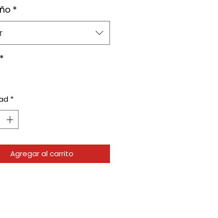
ño
*
r
*
ad
*
Agregar al carrito