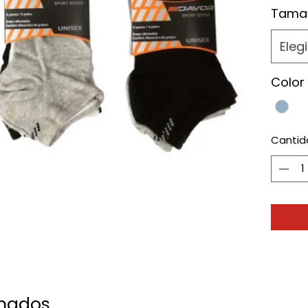
Tama
Elegi
Color
Cantid
onados