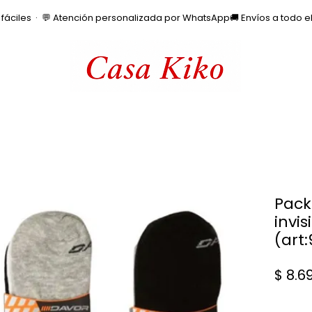
os fáciles  ·  💬 Atención personalizada por WhatsApp
Pack
invi
(art:
$ 8.6