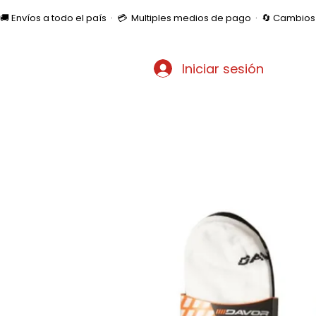
🚚 Envíos a todo el país  ·  💳  Multiples medios de pago  ·  🔄 Cambi
Iniciar sesión