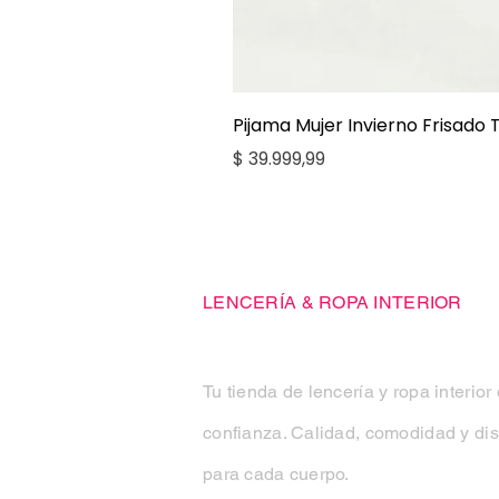
Pijama Mujer Invierno Frisado
Precio
$ 39.999,99
Casa Kiko
LENCERÍA & ROPA INTERIOR
Tu tienda de lencería y ropa interior
confianza. Calidad, comodidad y di
para cada cuerpo.