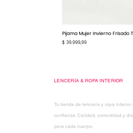
Pijama Mujer Invierno Frisado
Precio
$ 39.999,99
Casa Kiko
LENCERÍA & ROPA INTERIOR
Tu tienda de lencería y ropa interior
confianza. Calidad, comodidad y di
para cada cuerpo.