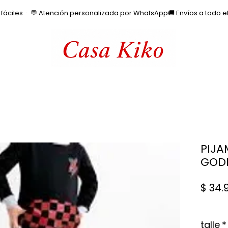
os fáciles  ·  💬 Atención personalizada por WhatsApp
PIJA
GODI
$ 34.
talle
*