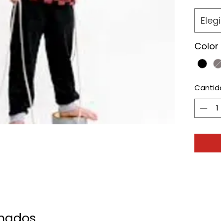
Elegi
Color
Cantid
onados