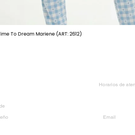
Vista rápida
 Time To Dream Mariene (ART: 2612)
Categorias
Contacto
Mujer
Horarios de ate
Hombre
Lun-Vie 9 a 13 hs y
 de
Niño
seño
Email
casakiko84@gmail
Niña