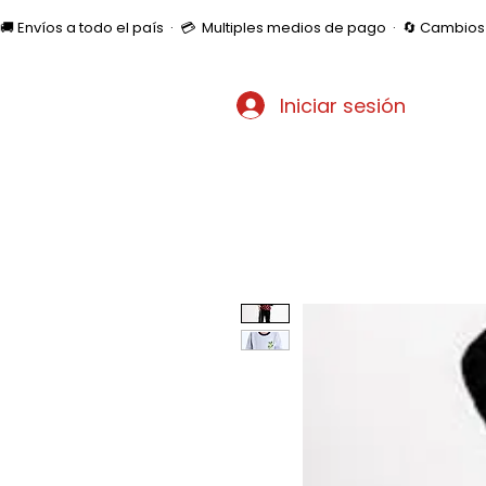
🚚 Envíos a todo el país  ·  💳  Multiples medios de pago  ·  🔄 Cambi
Iniciar sesión