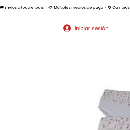
🚚 Envíos a todo el país  ·  💳  Multiples medios de pago  ·  🔄 Cambi
Iniciar sesión