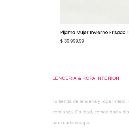
Pijama Mujer Invierno Frisado
Precio
$ 39.999,99
Casa Kiko
LENCERÍA & ROPA INTERIOR
Tu tienda de lencería y ropa interior
confianza. Calidad, comodidad y di
para cada cuerpo.