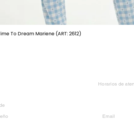
Vista rápida
 Time To Dream Mariene (ART: 2612)
Categorias
Contacto
Mujer
Horarios de ate
Hombre
Lun-Vie 9 a 13 hs y
 de
Niño
seño
Email
casakiko84@gmail
Niña