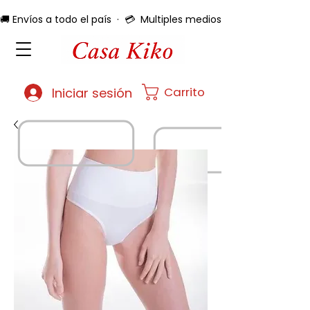
🚚 Envíos a todo el país  ·  💳  Multiples medios de pago  ·  🔄 
Carrito
Iniciar sesión