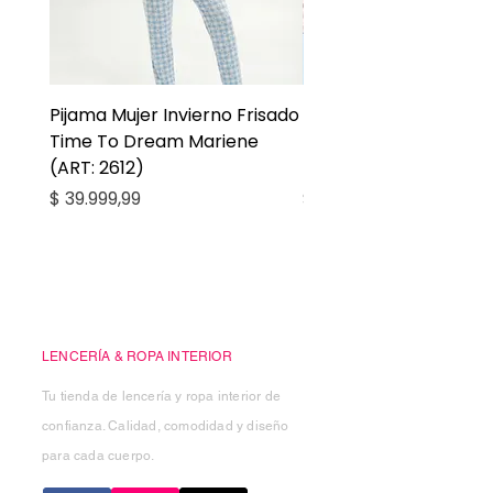
Pijama Mujer Invierno Frisado
Pijama Niña Juvenil 
Time To Dream Mariene
Larga Mommy Star Ma
(ART: 2612)
(ART: 2668)
Precio
Precio
$ 39.999,99
$ 27.999,99
Casa Kiko
LENCERÍA & ROPA INTERIOR
Tu tienda de lencería y ropa interior de
confianza. Calidad, comodidad y diseño
para cada cuerpo.