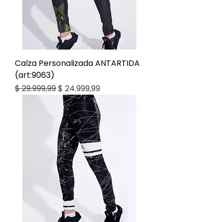
Calza Personalizada ANTARTIDA
(art:9063)
Precio
Precio de oferta
$ 29.999,99
$ 24.999,99