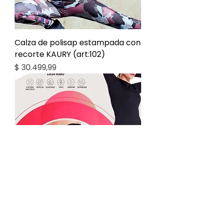
Calza de polisap estampada con
recorte KAURY (art:102)
Precio
$ 30.499,99
Calza dama modeladora lycra