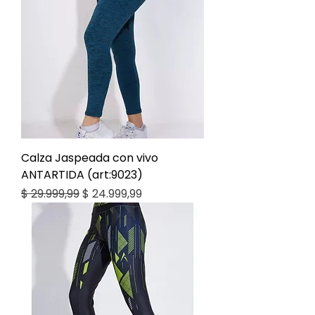
Calza Jaspeada con vivo
ANTARTIDA (art:9023)
Precio
Precio de oferta
$ 29.999,99
$ 24.999,99