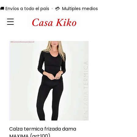
🚚 Envíos a todo el país  ·  💳  Multiples medios de pago  ·  🔄 
Calza termica frizada dama
MAXIMA (art:100)