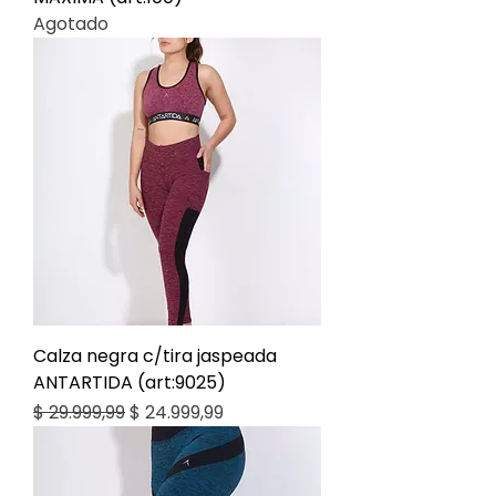
Agotado
Calza negra c/tira jaspeada
ANTARTIDA (art:9025)
Precio
Precio de oferta
$ 29.999,99
$ 24.999,99