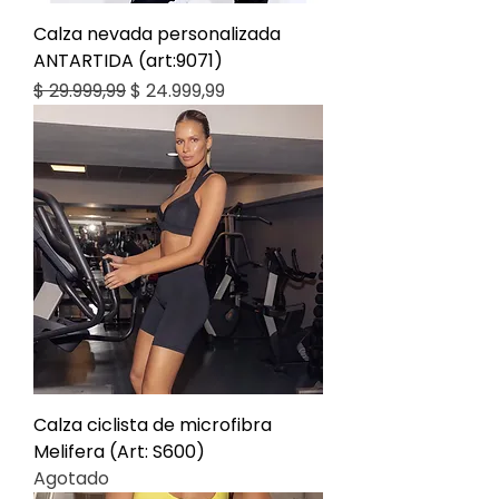
Calza nevada personalizada
ANTARTIDA (art:9071)
Precio
Precio de oferta
$ 29.999,99
$ 24.999,99
Calza ciclista de microfibra
Melifera (Art: S600)
Agotado