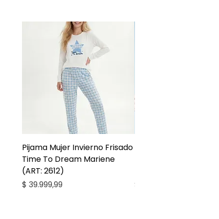
Pijama Mujer Invierno Frisado
Pijama Niña Juvenil 
Time To Dream Mariene
Larga Mommy Star Ma
(ART: 2612)
(ART: 2668)
Precio
Precio
$ 39.999,99
$ 27.999,99