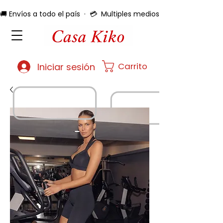
🚚 Envíos a todo el país  ·  💳  Multiples medios de pago  ·  🔄 
Carrito
Iniciar sesión