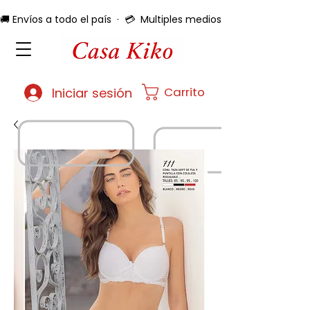
🚚 Envíos a todo el país  ·  💳  Multiples medios de pago  ·  🔄 
Carrito
Iniciar sesión