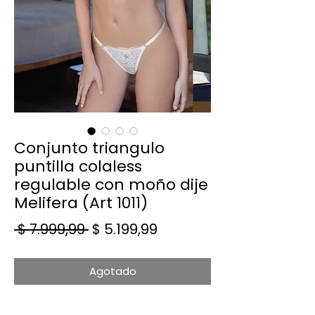
Conjunto triangulo
puntilla colaless
regulable con moño dije
Melifera (Art 1011)
Precio
Precio de oferta
 $ 7.999,99 
$ 5.199,99
Agotado