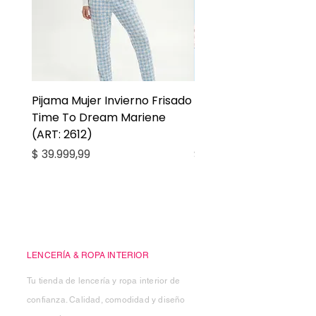
Pijama Mujer Invierno Frisado
Pijama Niña Juvenil 
Time To Dream Mariene
Larga Mommy Star Ma
(ART: 2612)
(ART: 2668)
Precio
Precio
$ 39.999,99
$ 27.999,99
Casa Kiko
LENCERÍA & ROPA INTERIOR
Tu tienda de lencería y ropa interior de
confianza. Calidad, comodidad y diseño