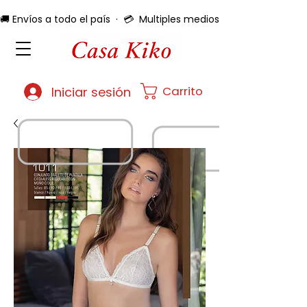
🚚 Envíos a todo el país  ·  💳  Multiples medios de pago  ·  🔄 
Carrito
Iniciar sesión