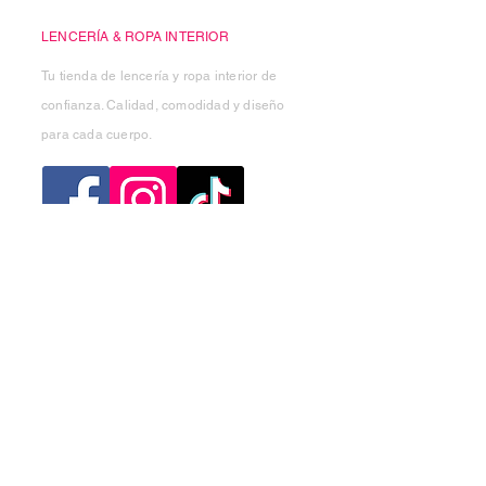
LENCERÍA & ROPA INTERIOR
Tu tienda de lencería y ropa interior de
confianza. Calidad, comodidad y diseño
para cada cuerpo.
Categorias
Mujer
Hombre
Niño