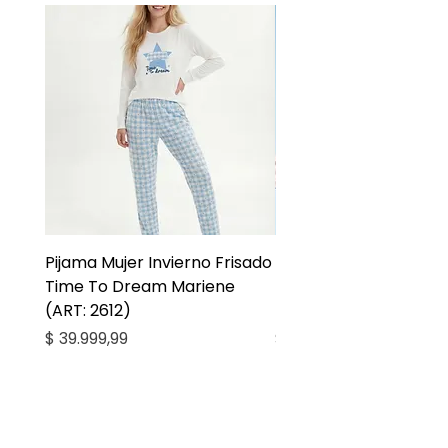
Pijama Mujer Invierno Frisado
Pijama Niña Juvenil 
Time To Dream Mariene
Larga Mommy Star Ma
(ART: 2612)
(ART: 2668)
Precio
Precio
$ 39.999,99
$ 27.999,99
Casa Kiko