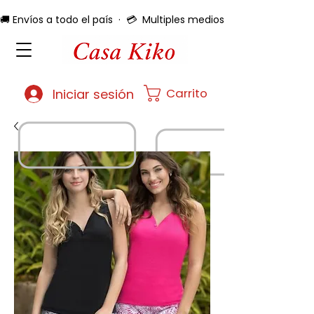
🚚 Envíos a todo el país  ·  💳  Multiples medios de pago  ·  🔄 
Carrito
Iniciar sesión