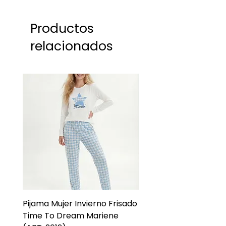
Productos
relacionados
Pijama Mujer Invierno Frisado
Pijama Niña Juvenil 
Time To Dream Mariene
Larga Mommy Star Ma