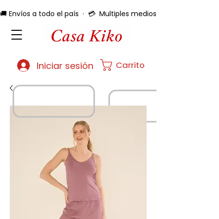
🚚 Envíos a todo el país  ·  💳  Multiples medios de pago  ·  🔄 
Carrito
Iniciar sesión