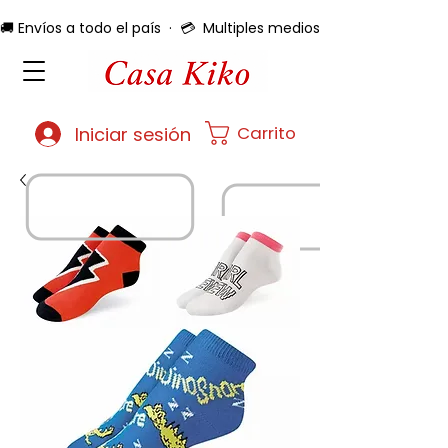
🚚 Envíos a todo el país  ·  💳  Multiples medios de pago  ·  🔄 
Carrito
Iniciar sesión