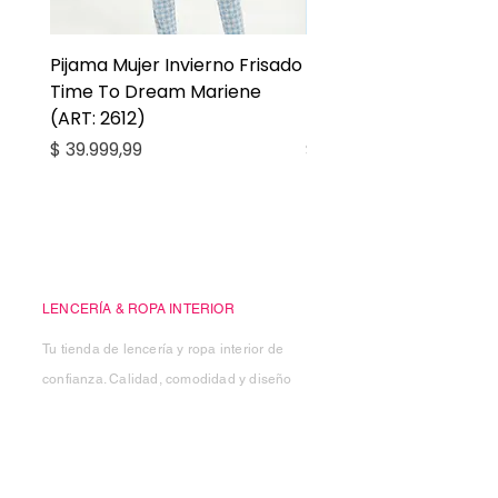
Pijama Mujer Invierno Frisado
Pijama Niña Juvenil 
Time To Dream Mariene
Larga Mommy Star Ma
(ART: 2612)
(ART: 2668)
Precio
Precio
$ 39.999,99
$ 27.999,99
Casa Kiko
LENCERÍA & ROPA INTERIOR
Tu tienda de lencería y ropa interior de
confianza. Calidad, comodidad y diseño
para cada cuerpo.