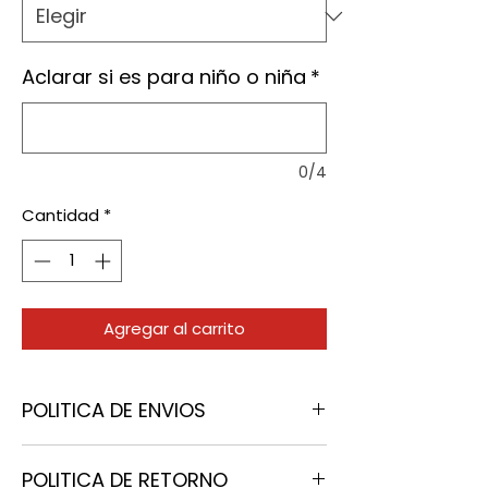
Aclarar si es para niño o niña
*
0/4
Cantidad
*
Agregar al carrito
POLITICA DE ENVIOS
Recibiremos su orden de Lunes a
POLITICA DE RETORNO
Viernes de 10:00 a 18:00 y Sabados